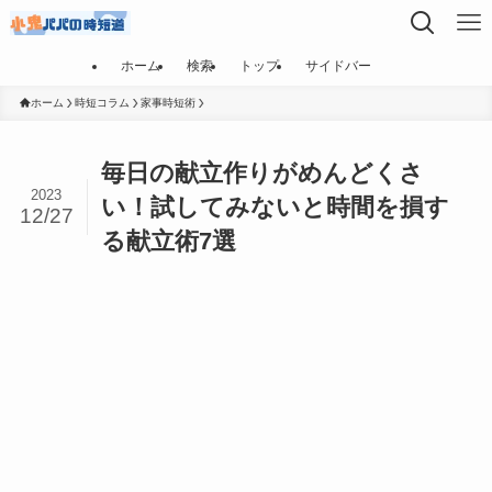
ホーム
検索
トップ
サイドバー
ホーム
時短コラム
家事時短術
毎日の献立作りがめんどくさ
2023
い！試してみないと時間を損す
12/27
る献立術7選