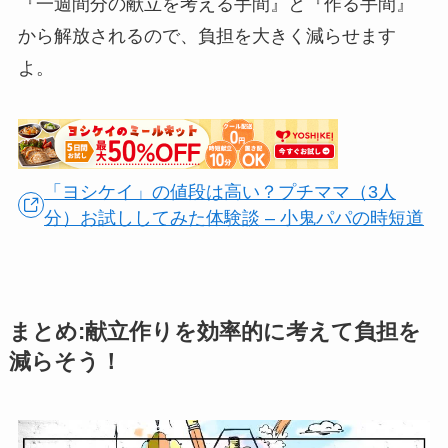
『一週間分の献立を考える手間』と『作る手間』
から解放されるので、負担を大きく減らせます
よ。
「ヨシケイ」の値段は高い？プチママ（3人
分）お試ししてみた体験談 – 小鬼パパの時短道
まとめ:献立作りを効率的に考えて負担を
減らそう！