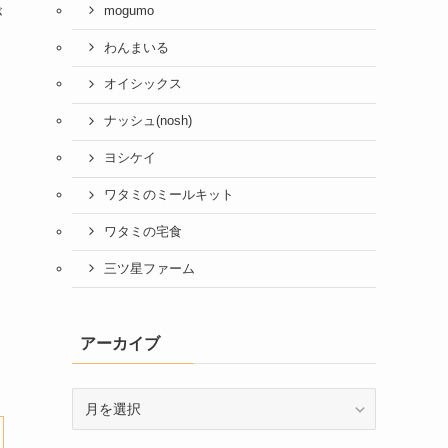
mogumo
が
わんまいる
オイシックス
ナッシュ(nosh)
ヨシケイ
ワタミのミールキット
ワタミの宅食
三ツ星ファーム
アーカイブ
ア
ー
カ