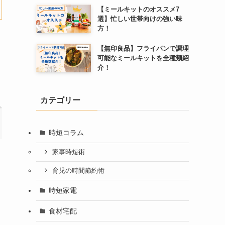
【ミールキットのオススメ7
選】忙しい世帯向けの強い味
方！
【無印良品】フライパンで調理
可能なミールキットを全種類紹
介！
カテゴリー
時短コラム
家事時短術
う
育児の時間節約術
時短家電
食材宅配